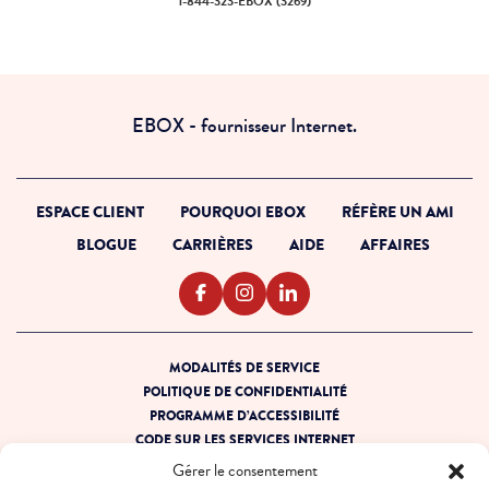
Appelle-nous 1-844-323-EBOX (
1-844-323-EBOX (3269)
EBOX - fournisseur Internet.
ESPACE CLIENT
POURQUOI EBOX
RÉFÈRE UN AMI
BLOGUE
CARRIÈRES
AIDE
AFFAIRES
MODALITÉS DE SERVICE
POLITIQUE DE CONFIDENTIALITÉ
PROGRAMME D’ACCESSIBILITÉ
CODE SUR LES SERVICES INTERNET
PRÊT POUR LA PANNE
Gérer le consentement
PLAN DE SITE