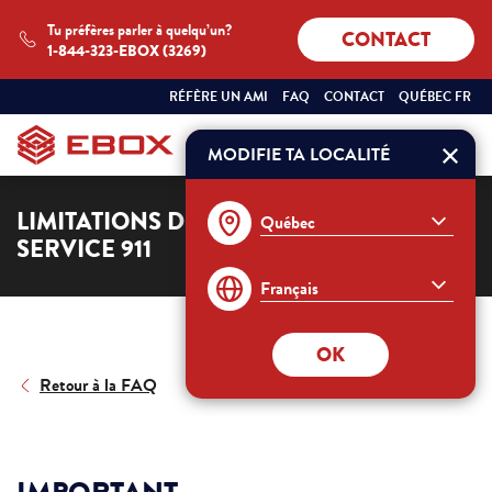
Tu préfères parler à quelqu’un?
CONTACT
1-844-323-EBOX (3269)
SÉLECTIONNEZ
QUÉBEC
RÉFÈRE UN AMI
FAQ
CONTACT
QUÉBEC FR
VOTRE
FRANÇAIS
PROVINCE
ET
MODIFIE TA LOCALITÉ
Commander
VOTRE
LANGUE
:
LIMITATIONS DE LA TÉLÉPHONIE ET DU
SERVICE 911
OK
Retour à la FAQ