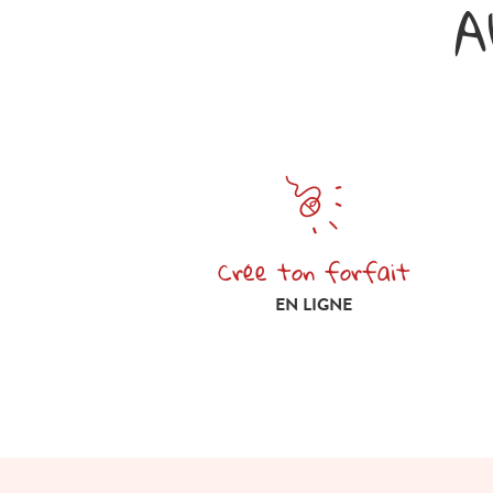
A
Crée ton forfait
Crée ton forfait en ligne
EN LIGNE