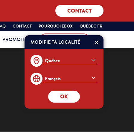
CONTACT
SÉLECTIONNEZ
QUÉBEC
FAQ
CONTACT
POURQUOI EBOX
QUÉBEC FR
VOTRE
FRANÇAIS
PROMOTIONS
MON COMPTE
PROVINCE
MODIFIE TA LOCALITÉ
Commander
ET
VOTRE
LANGUE
:
OK