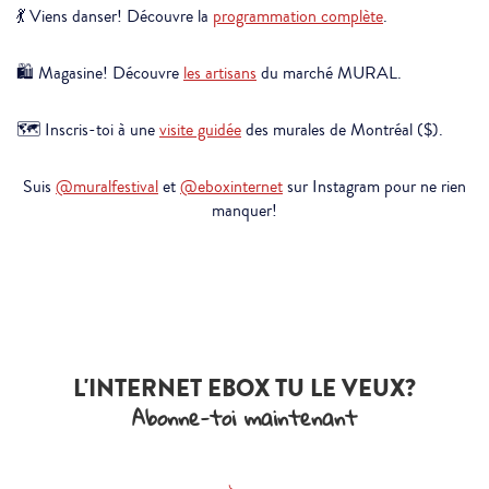
💃 Viens danser! Découvre la
programmation complète
.
🛍️ Magasine! Découvre
les artisans
du marché MURAL.
🗺️ Inscris-toi à une
visite guidée
des murales de Montréal ($).
Suis
@muralfestival
et
@eboxinternet
sur Instagram pour ne rien
manquer!
L'INTERNET EBOX TU LE VEUX?
Abonne-toi maintenant