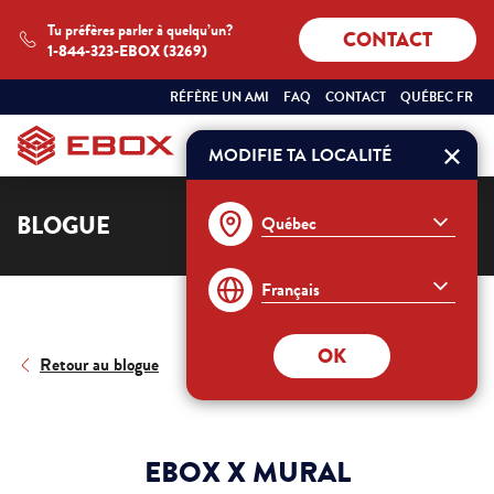
Tu préfères parler à quelqu’un?
CONTACT
1-844-323-EBOX (3269)
SÉLECTIONNEZ
QUÉBEC
RÉFÈRE UN AMI
FAQ
CONTACT
QUÉBEC FR
VOTRE
FRANÇAIS
PROVINCE
ET
MODIFIE TA LOCALITÉ
Commander
VOTRE
LANGUE
:
BLOGUE
OK
Retour au blogue
EBOX X MURAL