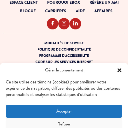
ESPACE CLIENT
POURQUOI EBOX
RÉFÈRE UN AMI
BLOGUE
CARRIÈRES
AIDE
AFFAIRES
MODALITÉS DE SERVICE
POLITIQUE DE CONFIDENTIALITÉ
PROGRAMME D’ACCESSIBILITÉ
CODE SUR LES SERVICES INTERNET
PRÊT POUR LA PANNE
Gérer le consentement
PLAN DE SITE
Ce site utilise des témoins (cookies) pour améliorer votre
© 2026 EBOX. Tous droits réservés.
expérience de navigation, diffuser des publicités ou des contenus
personnalisés et analyser les statistiques d’utilisation.
QUÉBEC - FR
QUÉBEC - EN
ONTARIO - FR
ONTARIO - EN
Accepter
Refuser