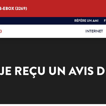
3-EBOX (3269)
RÉFÈRE UN AMI
)
INTERNET
JE REÇU UN AVIS D