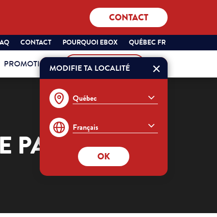
CONTACT
SÉLECTIONNEZ
QUÉBEC
FAQ
CONTACT
POURQUOI EBOX
QUÉBEC FR
VOTRE
FRANÇAIS
PROMOTIONS
MON COMPTE
PROVINCE
MODIFIE TA LOCALITÉ
Commander
ET
VOTRE
LANGUE
:
E PAIEMENT?
OK