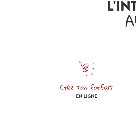
L'IN
A
Crée ton forfait
Crée ton forfait en ligne
EN LIGNE