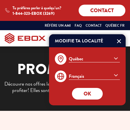
Tu préfères parler à quelqu’un?
CONTACT
1-844-323-EBOX (3269)
SÉLECTIONNEZ
QUÉBEC
RÉFÈRE UN AMI
FAQ
CONTACT
QUÉBEC FR
VOTRE
FRANÇAIS
PROVINCE
ET
MODIFIE TA LOCALITÉ
Commander
VOTRE
LANGUE
:
PROMOTIONS
Découvre nos offres les plus alléchantes et dépêche-toi d’en
profiter! Elles sont disponibles pour un temps limité.
OK