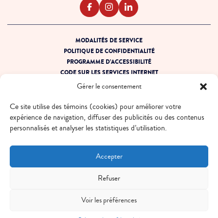
MODALITÉS DE SERVICE
POLITIQUE DE CONFIDENTIALITÉ
PROGRAMME D’ACCESSIBILITÉ
CODE SUR LES SERVICES INTERNET
PRÊT POUR LA PANNE
Gérer le consentement
PLAN DE SITE
Ce site utilise des témoins (cookies) pour améliorer votre
© 2026 EBOX. Tous droits réservés.
expérience de navigation, diffuser des publicités ou des contenus
personnalisés et analyser les statistiques d’utilisation.
QUÉBEC - FR
QUÉBEC - EN
ONTARIO - FR
ONTARIO - EN
Accepter
Refuser
Voir les préférences