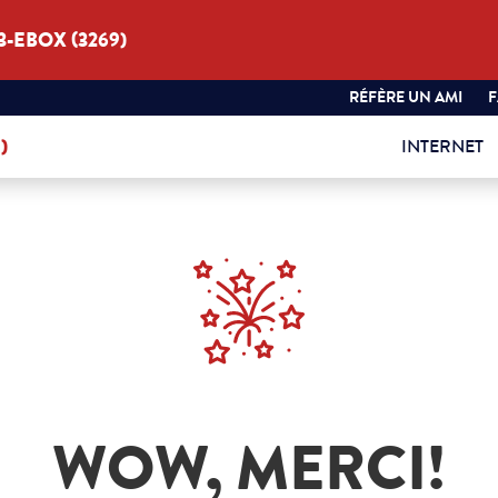
3-EBOX (3269)
RÉFÈRE UN AMI
)
INTERNET
WOW, MERCI!