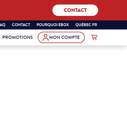
CONTACT
SÉLECTIONNEZ
QUÉBEC
FAQ
CONTACT
POURQUOI EBOX
QUÉBEC FR
VOTRE
FRANÇAIS
PROMOTIONS
MON COMPTE
PROVINCE
Commander
ET
VOTRE
LANGUE
: