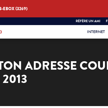
3-EBOX (3269)
RÉFÈRE UN AMI
)
INTERNET
TON ADRESSE COU
2013