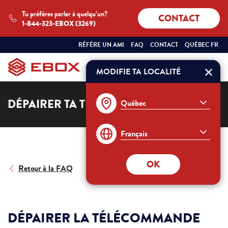
Tu préfères parler à quelqu’un?
CONTACT
1-844-323-EBOX (3269)
SÉLECTIONNEZ
QUÉBEC
RÉFÈRE UN AMI
FAQ
CONTACT
QUÉBEC FR
VOTRE
FRANÇAIS
PROVINCE
ET
MODIFIE TA LOCALITÉ
Commander
VOTRE
LANGUE
:
DÉPAIRER TA TÉLÉCOMMANDE
OK
Retour à la FAQ
DÉPAIRER LA TÉLÉCOMMANDE