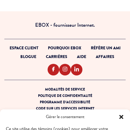
EBOX - fournisseur Internet.
ESPACE CLIENT
POURQUOI EBOX
RÉFÈRE UN AMI
BLOGUE
CARRIÈRES
AIDE
AFFAIRES
MODALITÉS DE SERVICE
POLITIQUE DE CONFIDENTIALITÉ
PROGRAMME D’ACCESSIBILITÉ
CODE SUR LES SERVICES INTERNET
PRÊT POUR LA PANNE
Gérer le consentement
PLAN DE SITE
Ce site utilise des témoins (cookies) pour améliorer votre