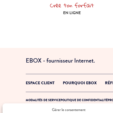
Crée ton forfait
Crée ton forfait en ligne
EN LIGNE
EBOX - fournisseur Internet.
ESPACE CLIENT
POURQUOI EBOX
RÉF
MODALITÉS DE SERVICE
POLITIQUE DE CONFIDENTIALITÉ
PRO
Gérer le consentement
© 2026 EBOX. Tous droits réservés.