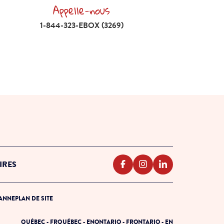
Appelle-nous
Appelle-nous 1-844-323-EBOX (3269)
1-844-323-EBOX (3269)
IRES
PANNE
PLAN DE SITE
QUÉBEC - FR
QUÉBEC - EN
ONTARIO - FR
ONTARIO - EN