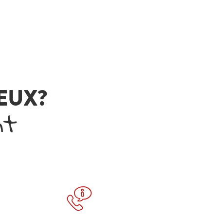
VEUX?
nt