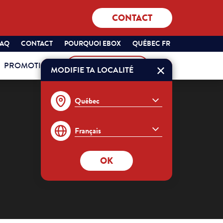
CONTACT
SÉLECTIONNEZ
QUÉBEC
FAQ
CONTACT
POURQUOI EBOX
QUÉBEC FR
VOTRE
FRANÇAIS
PROMOTIONS
MON COMPTE
PROVINCE
MODIFIE TA LOCALITÉ
Commander
ET
VOTRE
LANGUE
:
OK