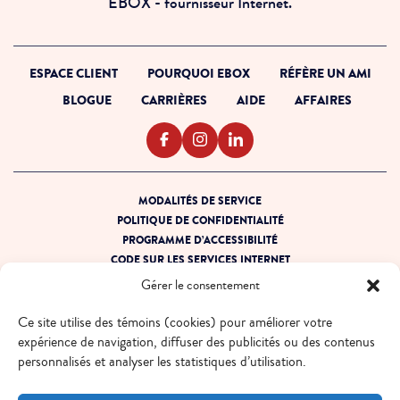
EBOX - fournisseur Internet.
ESPACE CLIENT
POURQUOI EBOX
RÉFÈRE UN AMI
BLOGUE
CARRIÈRES
AIDE
AFFAIRES
MODALITÉS DE SERVICE
POLITIQUE DE CONFIDENTIALITÉ
PROGRAMME D’ACCESSIBILITÉ
CODE SUR LES SERVICES INTERNET
PRÊT POUR LA PANNE
Gérer le consentement
PLAN DE SITE
Ce site utilise des témoins (cookies) pour améliorer votre
© 2026 EBOX. Tous droits réservés.
expérience de navigation, diffuser des publicités ou des contenus
personnalisés et analyser les statistiques d’utilisation.
QUÉBEC - FR
QUÉBEC - EN
ONTARIO - FR
ONTARIO - EN