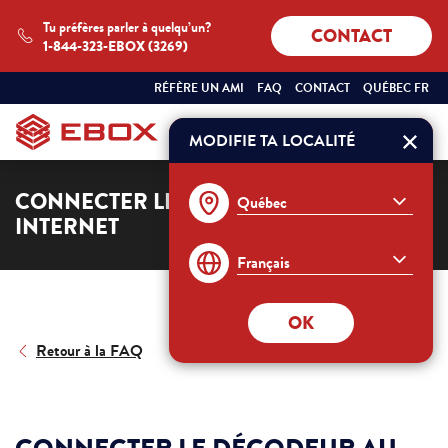
Tu préfères parler à quelqu’un?
CONTACT
1-844-323-EBOX (3269)
SÉLECTIONNEZ
QUÉBEC
RÉFÈRE UN AMI
FAQ
CONTACT
QUÉBEC FR
VOTRE
FRANÇAIS
PROVINCE
ET
MODIFIE TA LOCALITÉ
Commander
VOTRE
LANGUE
:
CONNECTER LE DÉCODEUR EBOX TV À
INTERNET
OK
Retour à la FAQ