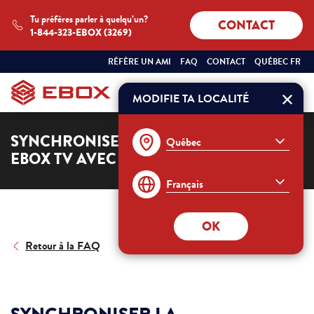
Tu préfères parler à quelqu’un?
CONTACT
1-844-323-EBOX (3269)
SÉLECTIONNEZ
QUÉBEC
RÉFÈRE UN AMI
FAQ
CONTACT
QUÉBEC FR
VOTRE
FRANÇAIS
PROVINCE
ET
MODIFIE TA LOCALITÉ
Commander
VOTRE
LANGUE
:
SYNCHRONISER LA TÉLÉCOMMANDE
EBOX TV AVEC LE TÉLÉVISEUR
OK
Retour à la FAQ