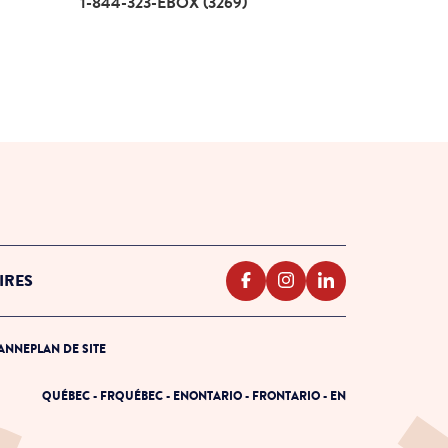
1-844-323-EBOX (3269)
IRES
PANNE
PLAN DE SITE
QUÉBEC - FR
QUÉBEC - EN
ONTARIO - FR
ONTARIO - EN