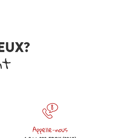
VEUX?
nt
Appelle-nous
Appelle-nous 1-844-323-EBOX (3269)