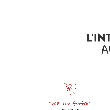
L'IN
A
Crée ton forfait
Crée ton forfait en ligne