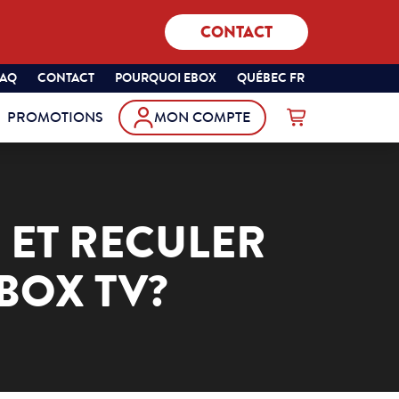
CONTACT
SÉLECTIONNEZ
QUÉBEC
FAQ
CONTACT
POURQUOI EBOX
QUÉBEC FR
VOTRE
FRANÇAIS
PROMOTIONS
MON COMPTE
PROVINCE
Commander
ET
VOTRE
LANGUE
:
 ET RECULER
BOX TV?