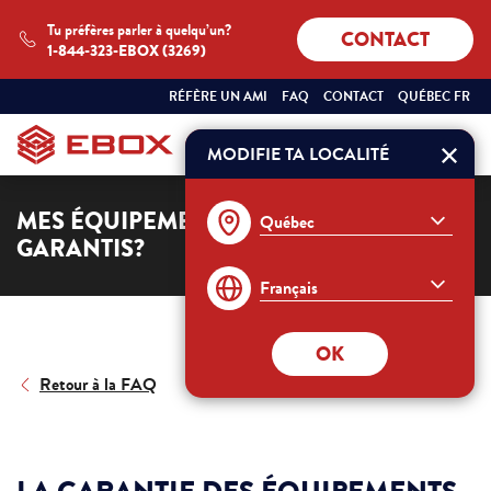
Tu préfères parler à quelqu’un?
CONTACT
1-844-323-EBOX (3269)
SÉLECTIONNEZ
QUÉBEC
RÉFÈRE UN AMI
FAQ
CONTACT
QUÉBEC FR
VOTRE
FRANÇAIS
PROVINCE
ET
MODIFIE TA LOCALITÉ
Commander
VOTRE
LANGUE
:
MES ÉQUIPEMENTS SONT-ILS
GARANTIS?
OK
Retour à la FAQ