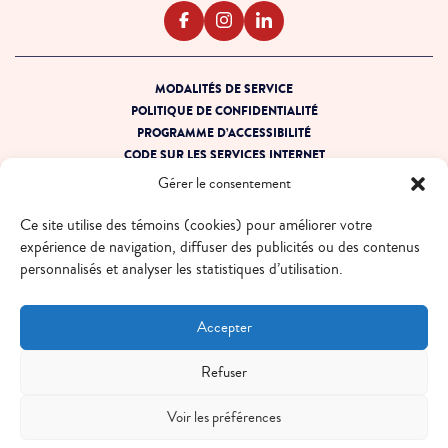
MODALITÉS DE SERVICE
POLITIQUE DE CONFIDENTIALITÉ
PROGRAMME D’ACCESSIBILITÉ
CODE SUR LES SERVICES INTERNET
PRÊT POUR LA PANNE
Gérer le consentement
PLAN DE SITE
Ce site utilise des témoins (cookies) pour améliorer votre
© 2026 EBOX. Tous droits réservés.
expérience de navigation, diffuser des publicités ou des contenus
personnalisés et analyser les statistiques d’utilisation.
QUÉBEC - FR
QUÉBEC - EN
ONTARIO - FR
ONTARIO - EN
Accepter
Refuser
Voir les préférences