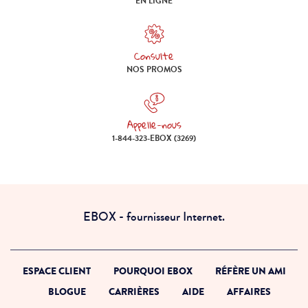
Crée ton forfait en ligne
EN LIGNE
Consulte
Consulte nos promos
NOS PROMOS
Appelle-nous
Appelle-nous 1-844-323-EBOX (
1-844-323-EBOX (3269)
EBOX - fournisseur Internet.
ESPACE CLIENT
POURQUOI EBOX
RÉFÈRE UN AMI
BLOGUE
CARRIÈRES
AIDE
AFFAIRES