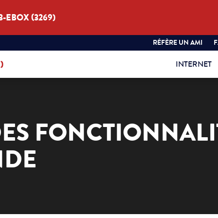
3-EBOX (3269)
RÉFÈRE UN AMI
)
INTERNET
DES FONCTIONNALI
NDE