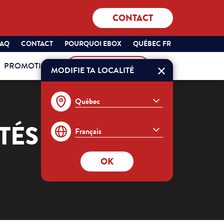
CONTACT
SÉLECTIONNEZ
QUÉBEC
FAQ
CONTACT
POURQUOI EBOX
QUÉBEC FR
VOTRE
FRANÇAIS
PROMOTIONS
MON COMPTE
PROVINCE
MODIFIE TA LOCALITÉ
Commander
ET
VOTRE
LANGUE
:
TÉS REJOUER
OK