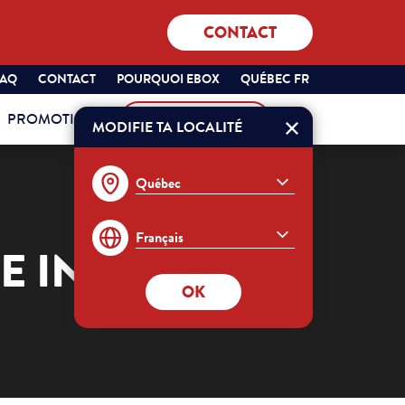
CONTACT
SÉLECTIONNEZ
QUÉBEC
FAQ
CONTACT
POURQUOI EBOX
QUÉBEC FR
VOTRE
FRANÇAIS
PROMOTIONS
MON COMPTE
PROVINCE
MODIFIE TA LOCALITÉ
Commander
ET
VOTRE
LANGUE
:
SE INTERNET?
OK