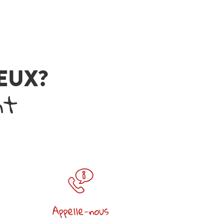
VEUX?
nt
Appelle-nous