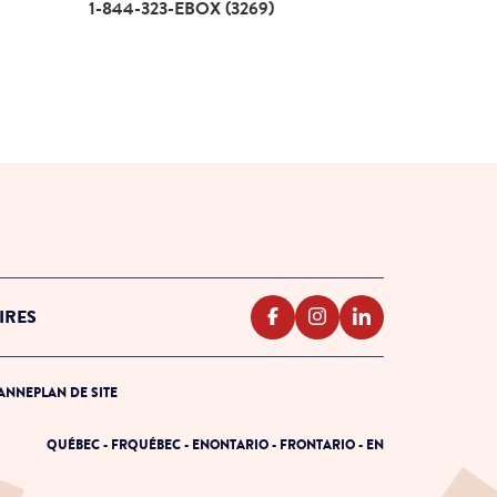
Appelle-nous 1-844-323-EBOX (3269)
1-844-323-EBOX (3269)
IRES
PANNE
PLAN DE SITE
QUÉBEC - FR
QUÉBEC - EN
ONTARIO - FR
ONTARIO - EN