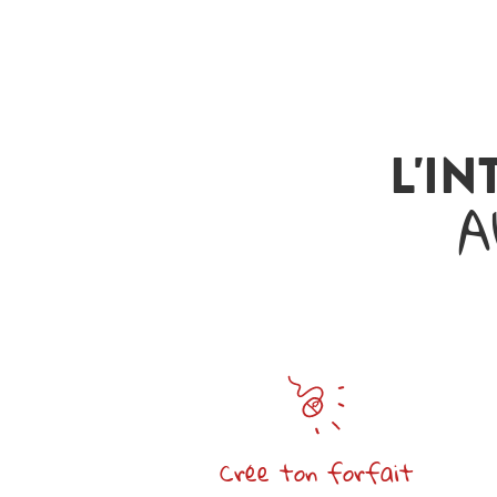
L'IN
A
Crée ton forfait