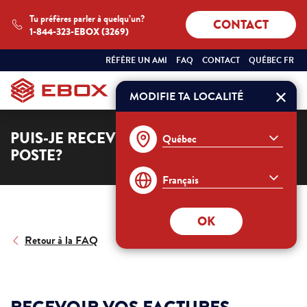
Tu préfères parler à quelqu’un?
CONTACT
1-844-323-EBOX (3269)
SÉLECTIONNEZ
QUÉBEC
RÉFÈRE UN AMI
FAQ
CONTACT
QUÉBEC FR
VOTRE
FRANÇAIS
PROVINCE
ET
MODIFIE TA LOCALITÉ
Commander
VOTRE
LANGUE
:
PUIS-JE RECEVOIR MA FACTURE PAR LA
POSTE?
OK
Retour à la FAQ