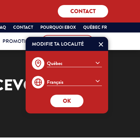
CONTACT
SÉLECTIONNEZ
QUÉBEC
FAQ
CONTACT
POURQUOI EBOX
QUÉBEC FR
VOTRE
FRANÇAIS
PROMOTIONS
MON COMPTE
PROVINCE
MODIFIE TA LOCALITÉ
Commander
ET
VOTRE
LANGUE
:
CEVOIR MA
OK