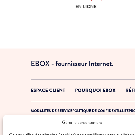
Crée ton forfait en ligne
EN LIGNE
EBOX - fournisseur Internet.
ESPACE CLIENT
POURQUOI EBOX
RÉF
MODALITÉS DE SERVICE
POLITIQUE DE CONFIDENTIALITÉ
PRO
Gérer le consentement
© 2026 EBOX. Tous droits réservés.