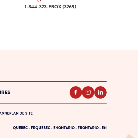
Appelle-nous 1-844-323-EBOX (3269)
1-844-323-EBOX (3269)
IRES
PANNE
PLAN DE SITE
QUÉBEC - FR
QUÉBEC - EN
ONTARIO - FR
ONTARIO - EN