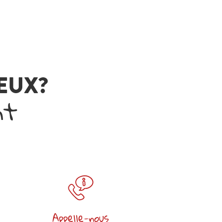
VEUX?
nt
Appelle-nous