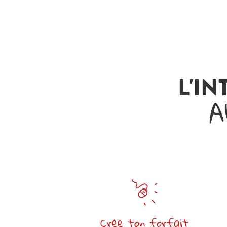
L'IN
A
Crée ton forfait