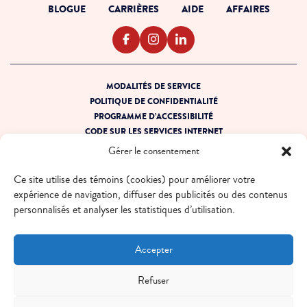
BLOGUE
CARRIÈRES
AIDE
AFFAIRES
MODALITÉS DE SERVICE
POLITIQUE DE CONFIDENTIALITÉ
PROGRAMME D’ACCESSIBILITÉ
CODE SUR LES SERVICES INTERNET
PRÊT POUR LA PANNE
Gérer le consentement
PLAN DE SITE
Ce site utilise des témoins (cookies) pour améliorer votre
© 2026 EBOX. Tous droits réservés.
expérience de navigation, diffuser des publicités ou des contenus
personnalisés et analyser les statistiques d’utilisation.
QUÉBEC - FR
QUÉBEC - EN
ONTARIO - FR
ONTARIO - EN
Accepter
Refuser