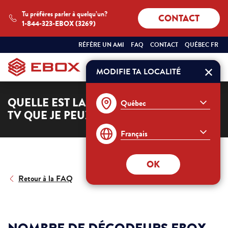
Tu préfères parler à quelqu’un?
CONTACT
1-844-323-EBOX (3269)
SÉLECTIONNEZ
QUÉBEC
RÉFÈRE UN AMI
FAQ
CONTACT
QUÉBEC FR
VOTRE
FRANÇAIS
PROVINCE
ET
MODIFIE TA LOCALITÉ
Commander
VOTRE
LANGUE
:
QUELLE EST LA LIMITE DE DÉCODEURS
TV QUE JE PEUX LOUER?
OK
Retour à la FAQ