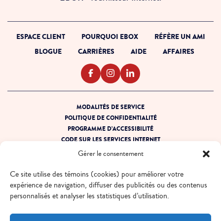
ESPACE CLIENT
POURQUOI EBOX
RÉFÈRE UN AMI
BLOGUE
CARRIÈRES
AIDE
AFFAIRES
MODALITÉS DE SERVICE
POLITIQUE DE CONFIDENTIALITÉ
PROGRAMME D’ACCESSIBILITÉ
CODE SUR LES SERVICES INTERNET
PRÊT POUR LA PANNE
Gérer le consentement
PLAN DE SITE
Ce site utilise des témoins (cookies) pour améliorer votre
© 2026 EBOX. Tous droits réservés.
expérience de navigation, diffuser des publicités ou des contenus
personnalisés et analyser les statistiques d’utilisation.
QUÉBEC - FR
QUÉBEC - EN
ONTARIO - FR
ONTARIO - EN