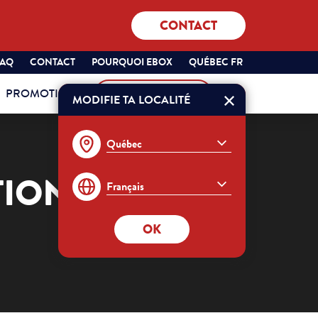
CONTACT
SÉLECTIONNEZ
QUÉBEC
FAQ
CONTACT
POURQUOI EBOX
QUÉBEC FR
VOTRE
FRANÇAIS
PROMOTIONS
MON COMPTE
PROVINCE
MODIFIE TA LOCALITÉ
Commander
ET
VOTRE
LANGUE
:
TION EBOX TV
OK