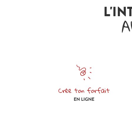
L'IN
A
Crée ton forfait
Crée ton forfait en ligne
EN LIGNE