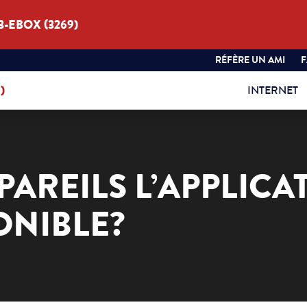
3-EBOX (3269)
RÉFÈRE UN AMI
)
INTERNET
PAREILS L’APPLICA
ONIBLE?