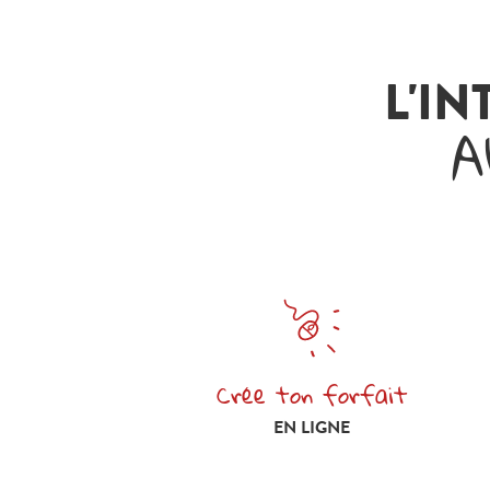
L'IN
A
Crée ton forfait
Crée ton forfait en ligne
EN LIGNE