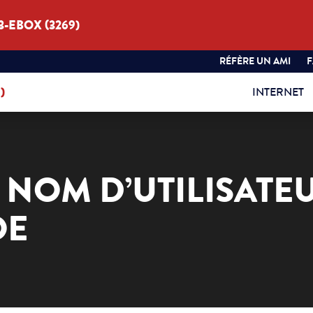
3-EBOX (3269)
RÉFÈRE UN AMI
)
INTERNET
NOM D’UTILISATEU
OE