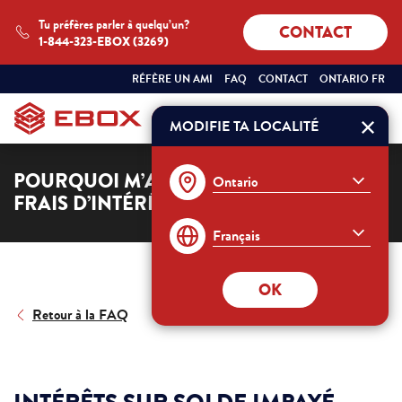
Tu préfères parler à quelqu’un?
CONTACT
1-844-323-EBOX (3269)
SÉLECTIONNEZ
ONTARIO
RÉFÈRE UN AMI
FAQ
CONTACT
ONTARIO FR
VOTRE
FRANÇAIS
PROVINCE
ET
MODIFIE TA LOCALITÉ
Commander
VOTRE
LANGUE
:
POURQUOI M’A T’ON FACTURÉ DES
FRAIS D’INTÉRÊT?
OK
Retour à la FAQ