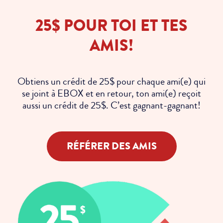
Quelles sont les modalités de remboursement?
25$ POUR TOI ET TES
J’ai reçu une facture pour mes équipements non retournés.
Que faire?
AMIS!
Pourquoi ai-je reçu un avis de paiement?
Pourquoi m’a t’on facturé des frais d’intérêt?
Obtiens un crédit de 25$ pour chaque ami(e) qui
Ma facture est plus élevée que prévu
se joint à EBOX et en retour, ton ami(e) reçoit
Les prélèvements automatiques sont-ils obligatoires?
aussi un crédit de 25$. C’est gagnant-gagnant!
RÉFÉRER DES AMIS