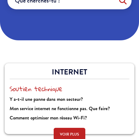
INTERNET
Soutien technique
Y a-t-il une panne dans mon secteur?
Mon service internet ne fonctionne pas. Que faire?
Comment optimiser mon réseau Wi-Fi?
Quel est le mot de passe de mon réseau sans-fil?
VOIR PLUS
Modifier ton mot de passe Wi-Fi ou le nom du réseau sans-fil