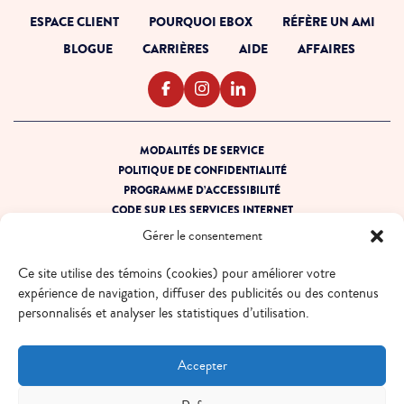
ESPACE CLIENT
POURQUOI EBOX
RÉFÈRE UN AMI
BLOGUE
CARRIÈRES
AIDE
AFFAIRES
MODALITÉS DE SERVICE
POLITIQUE DE CONFIDENTIALITÉ
PROGRAMME D’ACCESSIBILITÉ
CODE SUR LES SERVICES INTERNET
PRÊT POUR LA PANNE
Gérer le consentement
PLAN DE SITE
Ce site utilise des témoins (cookies) pour améliorer votre
© 2026 EBOX. Tous droits réservés.
expérience de navigation, diffuser des publicités ou des contenus
personnalisés et analyser les statistiques d’utilisation.
QUÉBEC - FR
QUÉBEC - EN
ONTARIO - FR
ONTARIO - EN
Accepter