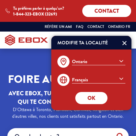
Tu préfères parler à quelqu’un?
CONTACT
1-844-323-EBOX (3269)
SÉLECTIONNEZ
ONTARIO
RÉFÈRE UN AMI
FAQ
CONTACT
ONTARIO FR
VOTRE
FRANÇAIS
PROVINCE
ET
MODIFIE TA LOCALITÉ
Commander
VOTRE
LANGUE
:
FOIRE AUX QUESTIONS
AVEC EBOX, TU PEUX CHOISIR LE FORFAIT
OK
QUI TE CONVIENT, SANS PRESSION.
D'Ottawa à Toronto, Hamilton, Cornwall, Kingston et bien
d'autres villes, nos clients sont satisfaits partout en Ontario.